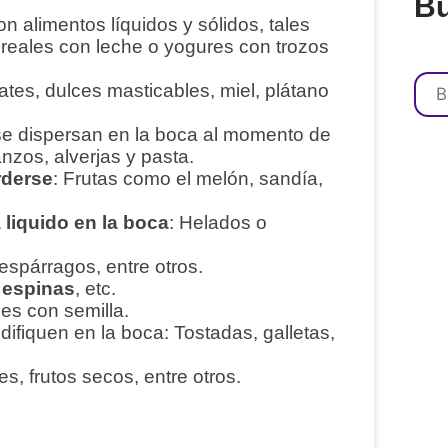
B
on alimentos líquidos y sólidos, tales
reales con leche o yogures con trozos
lates, dulces masticables, miel, plátano
se dispersan en la boca al momento de
anzos, alverjas y pasta.
rderse
: Frutas como el melón, sandía,
 liquido en la boca
: Helados o
 espárragos, entre otros.
 espinas
, etc.
les con semilla.
ifiquen en la boca: Tostadas, galletas,
.
es, frutos secos, entre otros.