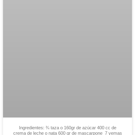
Ingredientes: ¾ taza o 160gr de azúcar 400 cc de
crema de leche o nata 600 gr de mascarpone 7 yemas