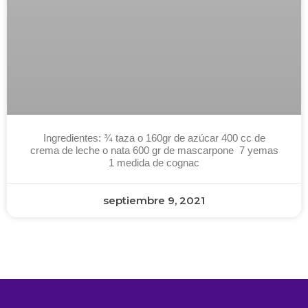
Ingredientes: ¾ taza o 160gr de azúcar 400 cc de
crema de leche o nata 600 gr de mascarpone 7 yemas
1 medida de cognac
septiembre 9, 2021