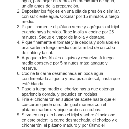
agua, para dejar en remojo en medio litro de agua,
un día antes de la preparación.
Depositar los fríjoles en una olla de presión o similar,
con suficiente agua. Cocinar por 15 minutos a fuego
medio.
Pique finamente el plátano verde y agréguelo al fríjol
cuando haya hervido. Tape la olla y cocine por 25
minutos. Saque el vapor de la olla y destape.
Pique finamente el tomate y la cebolla y sofríalos en
una sartén a fuego medio con la mitad de un cubo
de caldo y la sal.
Agregue a los fríjoles el guiso y revuelva. A fuego
medio conserve por 5 minutos más; apague y
reserve.
Cocine la carne desmechada en poca agua
condimentada al gusto y una pizca de sal, hasta que
esté blanda.
Pase a fuego medio el chorizo hasta que obtenga
apariencia dorada, y píquelos en rodajas.
Fría el chicharrón en suficiente aceite hasta que el
cascarón quede duro, de igual manera con el
plátano maduro. y pique ambos en cubos.
Sirva en un plato hondo el fríjol y sobre él adicione
en este orden; la carne desmechada, el chorizo y el
chicharrón, el plátano maduro y por último el